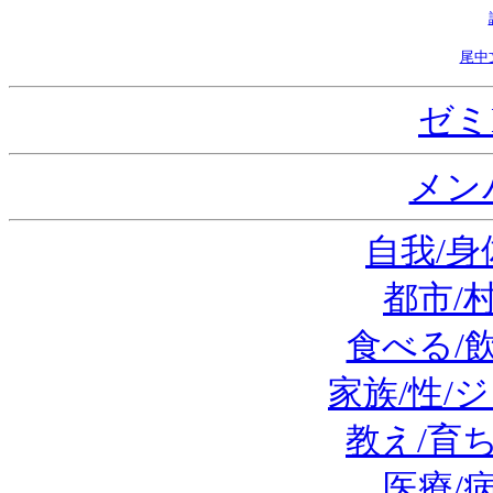
尾中
ゼミ
メン
自我/身
都市/
食べる/
家族/性/
教え/育
医療/