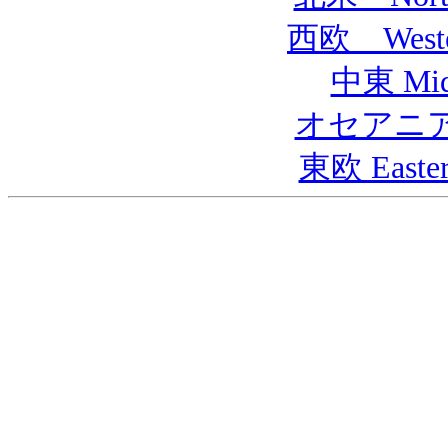
西欧 Wester
中東 Midd
オセアニア O
東欧 Easter