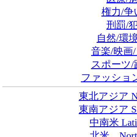
権力/争
刑罰/
自然/環
音楽/映画
スポーツ/
ファッション
東北アジア Nort
東南アジア Sout
中南米 Latin
北米 North